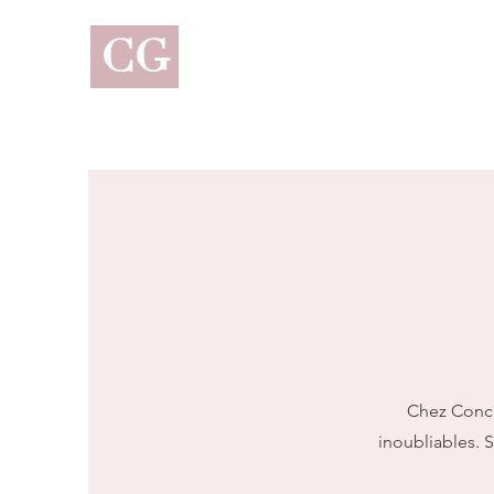
CG
Chez Conce
inoubliables. 